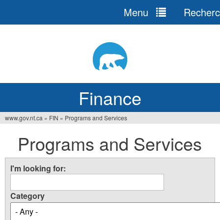
Menu
Recherc
Jump
to
navigation
Finance
www.gov.nt.ca
»
FIN
»
Programs and Services
You
Programs and Services
are
here
I'm looking for:
Category