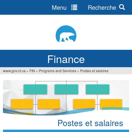
Menu
Recherche
Jump
to
navigation
Finance
www.gov.nt.ca
»
FIN
»
Programs and Services
»
Postes et salaires
You
are
here
Postes et salaires