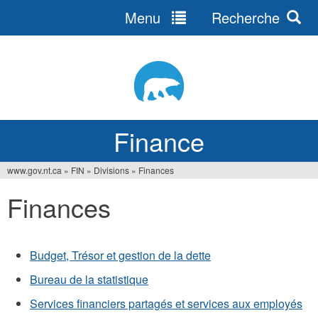
Menu
Recherche
Jump
to
navigation
Finance
www.gov.nt.ca
»
FIN
»
Divisions
»
Finances
You
Finances
are
here
Budget, Trésor et gestion de la dette
Bureau de la statistique
Services financiers partagés et services aux employés