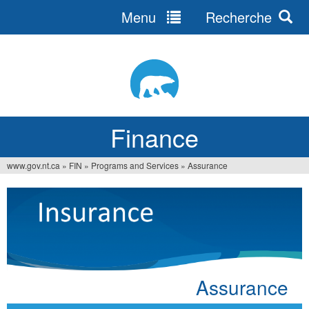
Menu
Recherche
Jump
to
navigation
Finance
www.gov.nt.ca
»
FIN
»
Programs and Services
»
Assurance
You
are
here
Assurance