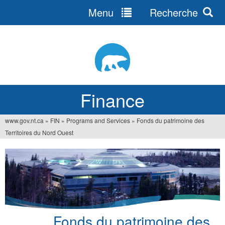
Menu
Recherche
Jump
to
navigation
Finance
www.gov.nt.ca
»
FIN
»
Programs and Services
»
Fonds du patrimoine des
You
Territoires du Nord Ouest
are
here
Fonds du patrimoine des