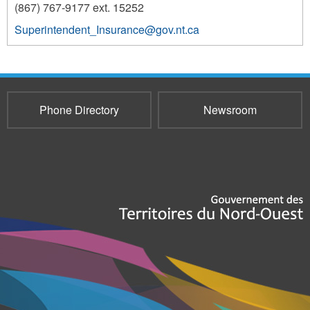
(867) 767-9177 ext. 15252
Superintendent_Insurance@gov.nt.ca
7391
7391
Phone Directory
Newsroom