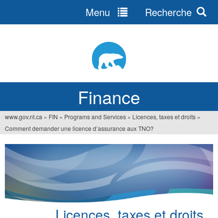
Menu
Recherche
Jump
to
navigation
Finance
www.gov.nt.ca
»
FIN
»
Programs and Services
»
Licences, taxes et droits
»
You
Comment demander une licence d’assurance aux TNO?
are
here
Licences, taxes et droits