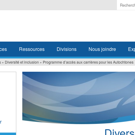
Enter
the
terms
you
wish
to
search
ces
Ressources
Divisions
Nous joindre
Ex
for.
s
»
Diversité et inclusion
»
Programme d’accès aux carrières pour les Autochtones
r
Divers