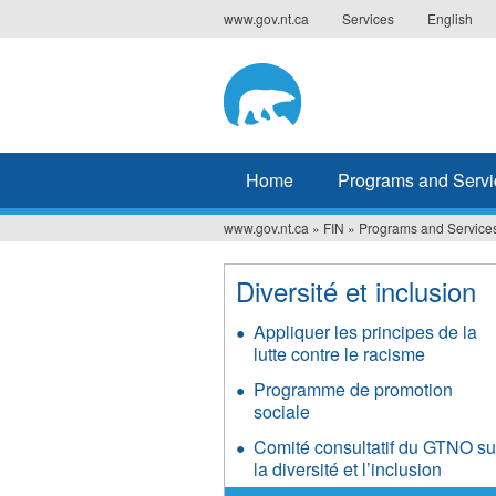
Jump
www.gov.nt.ca
Services
English
to
navigation
Home
Programs and Servi
www.gov.nt.ca
»
FIN
»
Programs and Service
You
are
Diversité et inclusion
here
Appliquer les principes de la
lutte contre le racisme
Programme de promotion
sociale
Comité consultatif du GTNO su
la diversité et l’inclusion