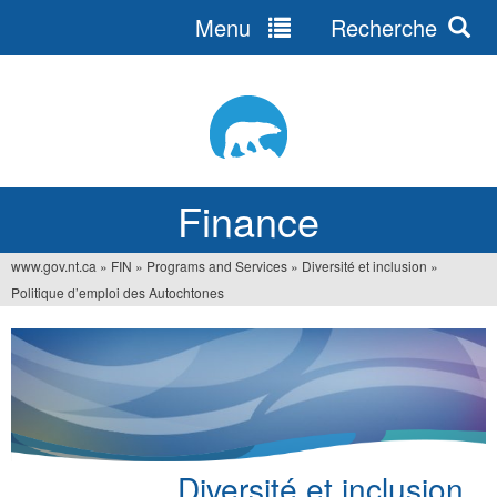
Menu
Recherche
Jump
to
navigation
Finance
www.gov.nt.ca
»
FIN
»
Programs and Services
»
Diversité et inclusion
»
You
Politique d’emploi des Autochtones
are
here
Diversité et inclusion