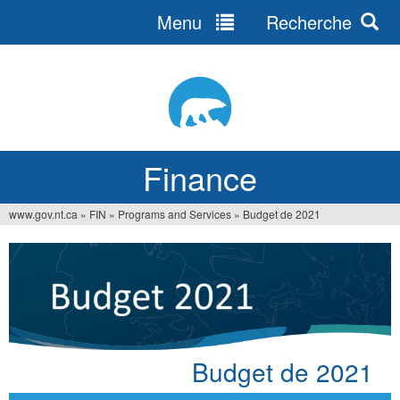
Menu
Recherche
Jump
to
navigation
Finance
www.gov.nt.ca
»
FIN
»
Programs and Services
»
Budget de 2021
You
are
here
Budget de 2021