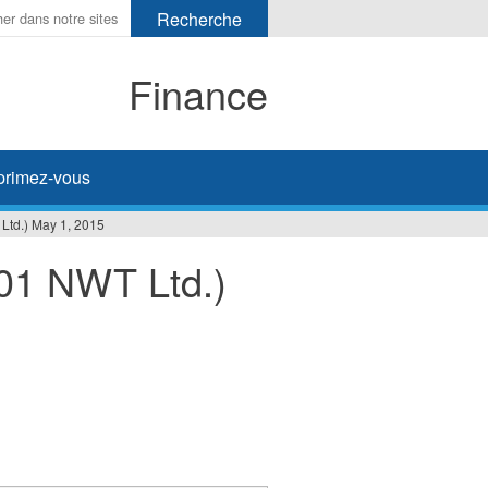
Finance
primez-vous
td.) May 1, 2015
01 NWT Ltd.)