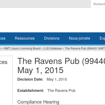
Enter
the
terms
you
wish
to
search
ces
Ressources
Divisions
Nous joindre
Ex
for.
s
»
NWT Liquor Licensing Board
»
LLB Database
»
The Ravens Pub (994401 NWT L
The Ravens Pub (9944
ces
May 1, 2015
Decision Date:
May 1, 2015
Establishment:
The Ravens Pub
Compliance Hearing