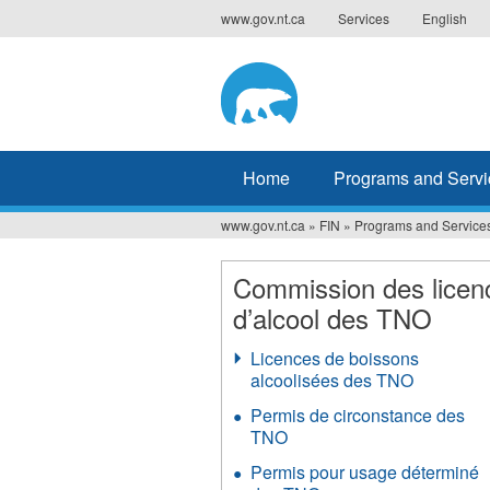
Jump
www.gov.nt.ca
Services
English
to
navigation
Home
Programs and Servi
www.gov.nt.ca
»
FIN
»
Programs and Service
You
are
Commission des licen
d’alcool des TNO
here
Licences de boissons
alcoolisées des TNO
Permis de circonstance des
TNO
Permis pour usage déterminé