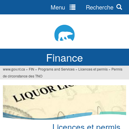
Menu
Recherche
Jump
to
navigation
Finance
www.gov.nt.ca
»
FIN
»
Programs and Services
»
Licences et permis
»
Permis
You
de circonstance des TNO
are
here
Licences et permis