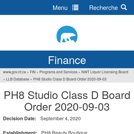
Menu
Recherche
Jump
to
navigation
Finance
www.gov.nt.ca
»
FIN
»
Programs and Services
»
NWT Liquor Licensing Board
You
»
LLB Database
»
PH8 Studio Class D Board Order 2020-09-03
are
PH8 Studio Class D Board
here
Order 2020-09-03
Decision Date:
September 4, 2020
Establishment:
PH8 Beauty Boutique