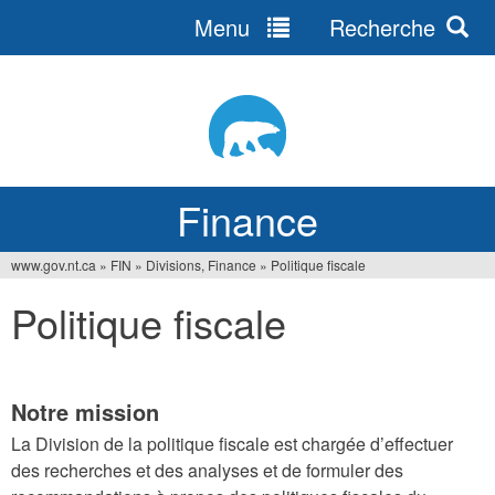
Menu
Recherche
Jump
to
navigation
Finance
www.gov.nt.ca
»
FIN
»
Divisions, Finance
»
Politique fiscale
You
Politique fiscale
are
here
Notre mission
La Division de la politique fiscale est chargée d’effectuer
des recherches et des analyses et de formuler des