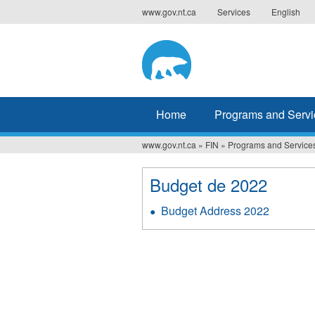
Jump
www.gov.nt.ca
Services
English
to
navigation
Home
Programs and Servi
www.gov.nt.ca
»
FIN
»
Programs and Service
You
are
Budget de 2022
here
Budget Address 2022