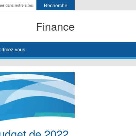
Finance
primez-vous
udget de 2022