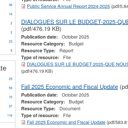
36
Public Service Annual Report 2024-2025
(pdf/5.8
16
DIALOGUES SUR LE BUDGET-2025-Q
2
(pdf/476.19 KB)
2
Publication date:
October 2025
23
Resource Category:
Budget
Resource Type:
Report
9
ional
Type of resource:
File
s
DIALOGUES SUR LE BUDGET-2025-QUE NO
ate
(pdf/476.19 KB)
25
Fall 2025 Economic and Fiscal Update
(pd
59
Publication date:
October 2025
70
Resource Category:
Budget
57
Resource Type:
Document
Type of resource:
File
116
Fall 2025 Economic and Fiscal Update
(pdf/583.8