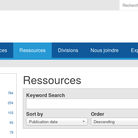
Enter
the
terms
you
wish
to
search
ces
Ressources
Divisions
Nous joindre
Ex
for.
Ressources
784
Keyword Search
254
103
Sort by
Order
Publication date
Descending
93
79