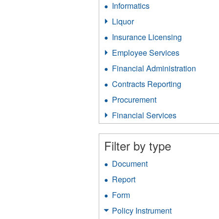
Informatics
Apply
filter
Informatics
Liquor
Apply
filter
Liquor
Insurance Licensing
Apply
filter
Insurance
Employee Services
Apply
Licensing
Employee
filter
Financial Administration
Apply
Services
Financ
filter
Contracts Reporting
Apply
Admini
Contracts
filter
Procurement
Apply
Reporting
Procurement
filter
Financial Services
Apply
filter
Financial
Services
Filter by type
filter
Document
Apply
Document
Report
Apply
filter
Report
Form
Apply
filter
Form
Policy Instrument
Apply
filter