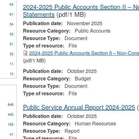
64
2024-2025 Public Accounts Section II – N
Statements
(pdf/1 MB)
61
Publication date:
November 2025
54
Resource Category:
Public Accounts
53
Resource Type:
Document
51
Type of resource:
File
ial
2024-2025 Public Accounts Section II – Non-Cons
33
stration
(pdf/1 MB)
11
Publication date:
October 2025
10
Resource Category:
Budget
Resource Type:
Document
Type of resource:
File
848
Public Service Annual Report 2024-2025
(
440
Publication date:
October 2025
Resource Category:
Human Resources
193
Resource Type:
Report
41
Type of resource:
File