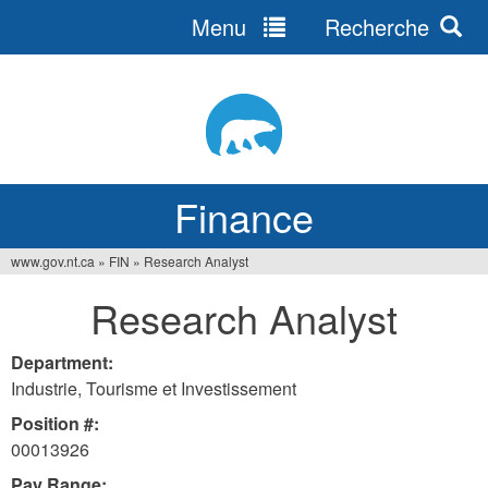
Menu
Recherche
Jump
to
navigation
Finance
www.gov.nt.ca
»
FIN
»
Research Analyst
You
Research Analyst
are
here
Department:
Industrie, Tourisme et Investissement
Position #:
00013926
Pay Range: