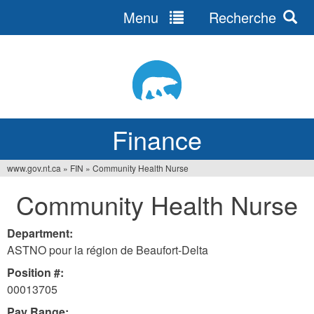
Menu
Recherche
Jump
to
navigation
Finance
www.gov.nt.ca
»
FIN
»
Community Health Nurse
You
Community Health Nurse
are
here
Department:
ASTNO pour la région de Beaufort-Delta
Position #:
00013705
Pay Range: