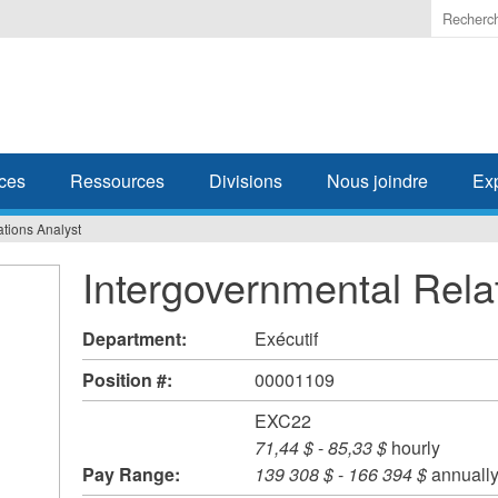
Enter
the
terms
you
wish
to
search
ces
Ressources
Divisions
Nous joindre
Ex
for.
tions Analyst
Intergovernmental Rela
Department:
Exécutif
Position #:
00001109
EXC22
71,44 $
-
85,33 $
hourly
Pay Range:
139 308 $
-
166 394 $
annuall