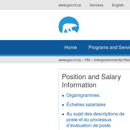
Jump
www.gov.nt.ca
Services
English
to
navigation
Home
Programs and Servi
www.gov.nt.ca
»
FIN
»
Intergovernmental Rela
You
are
Position and Salary
Information
here
Organigrammes
Échelles salariales
Au sujet des descriptions de
poste et du processus
d’évaluation de poste