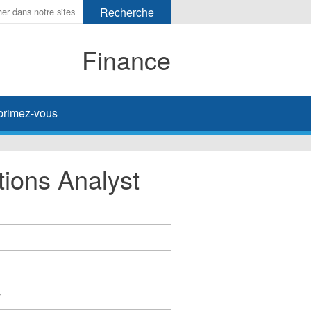
Finance
primez-vous
tions Analyst
y