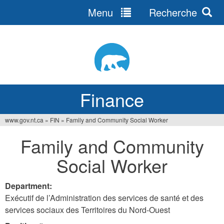
Menu
Recherche
Jump
to
navigation
Finance
www.gov.nt.ca
»
FIN
»
Family and Community Social Worker
You
Family and Community
are
Social Worker
here
Department:
Exécutif de l’Administration des services de santé et des
services sociaux des Territoires du Nord-Ouest