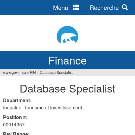
Menu
Recherche
Jump
to
navigation
Finance
www.gov.nt.ca
»
FIN
»
Database Specialist
You
Database Specialist
are
here
Department:
Industrie, Tourisme et Investissement
Position #:
00014357
Pay Range: