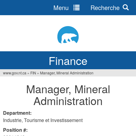
Menu
Recherche
Jump
to
navigation
Finance
www.gov.nt.ca
»
FIN
»
Manager, Mineral Administration
You
Manager, Mineral
are
Administration
here
Department:
Industrie, Tourisme et Investissement
Position #: