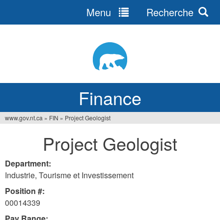
Menu
Recherche
Jump
to
navigation
Finance
www.gov.nt.ca
»
FIN
»
Project Geologist
You
Project Geologist
are
here
Department:
Industrie, Tourisme et Investissement
Position #:
00014339
Pay Range: