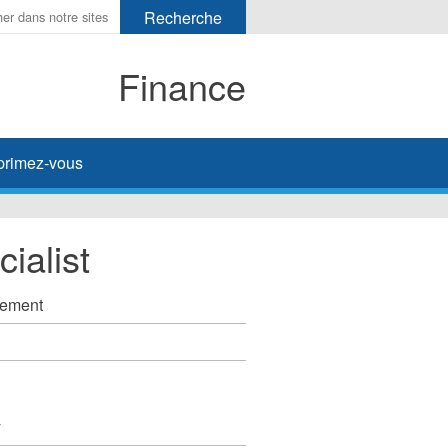
Finance
primez-vous
ialist
ssement
y