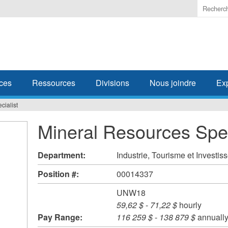
Enter
the
terms
you
wish
to
search
ces
Ressources
Divisions
Nous joindre
Ex
for.
cialist
Mineral Resources Spec
Department:
Industrie, Tourisme et Investi
Position #:
00014337
UNW18
59,62 $
-
71,22 $
hourly
Pay Range:
116 259 $
-
138 879 $
annuall