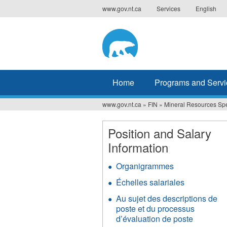
Jump
www.gov.nt.ca
Services
English
to
navigation
Home
Programs and Servi
www.gov.nt.ca
»
FIN
»
Mineral Resources Spe
You
are
Position and Salary
Information
here
Organigrammes
Échelles salariales
Au sujet des descriptions de
poste et du processus
d’évaluation de poste