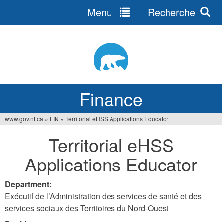
Menu
Recherche
Jump
to
navigation
Finance
www.gov.nt.ca
»
FIN
»
Territorial eHSS Applications Educator
You
Territorial eHSS
are
Applications Educator
here
Department:
Exécutif de l’Administration des services de santé et des
services sociaux des Territoires du Nord-Ouest