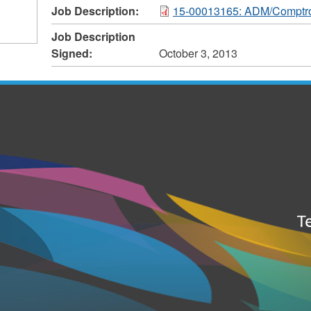
Job Description:
15-00013165: ADM/Comptro
Job Description
Signed:
October 3, 2013