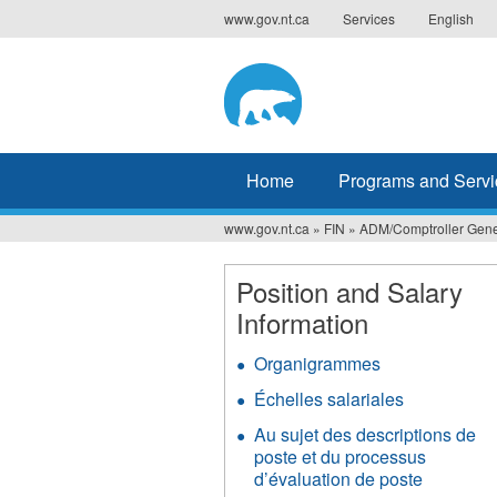
Jump
www.gov.nt.ca
Services
English
to
navigation
Home
Programs and Servi
www.gov.nt.ca
»
FIN
»
ADM/Comptroller Gene
You
are
Position and Salary
Information
here
Organigrammes
Échelles salariales
Au sujet des descriptions de
poste et du processus
d’évaluation de poste