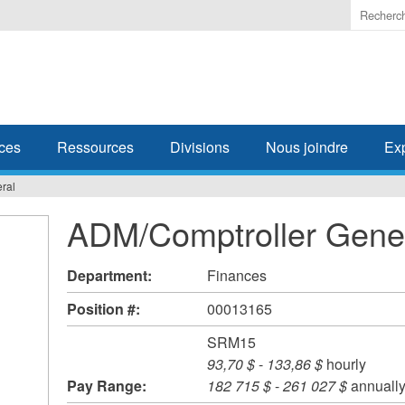
Enter
the
terms
you
wish
to
search
ces
Ressources
Divisions
Nous joindre
Ex
for.
ral
ADM/Comptroller Gene
Department:
Finances
Position #:
00013165
SRM15
93,70 $
-
133,86 $
hourly
Pay Range:
182 715 $
-
261 027 $
annuall