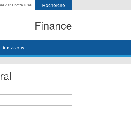
Finance
primez-vous
ral
y