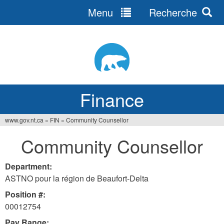
Menu
Recherche
Jump
to
navigation
Finance
www.gov.nt.ca
»
FIN
»
Community Counsellor
You
Community Counsellor
are
here
Department:
ASTNO pour la région de Beaufort-Delta
Position #:
00012754
Pay Range: