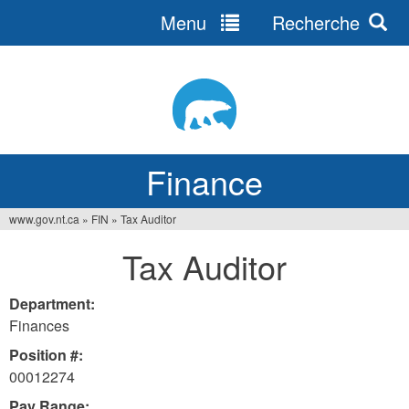
Menu
Recherche
Jump
to
navigation
Finance
www.gov.nt.ca
»
FIN
»
Tax Auditor
You
Tax Auditor
are
here
Department:
Finances
Position #:
00012274
Pay Range: