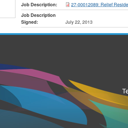
Job Description:
27-00012089: Relief Reside
Job Description
Signed:
July 22, 2013