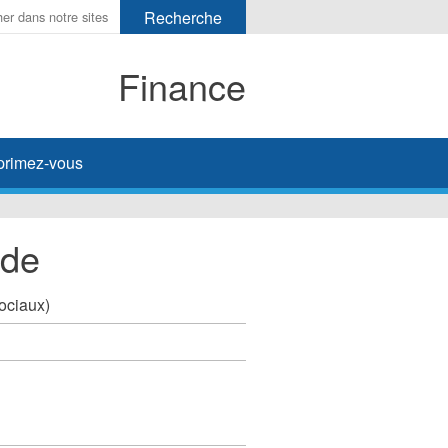
Finance
primez-vous
ide
sociaux)