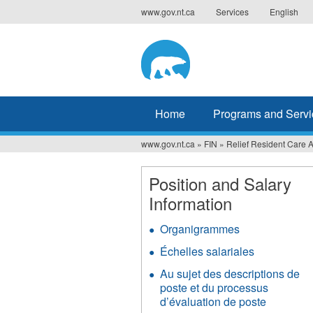
Jump
www.gov.nt.ca
Services
English
to
navigation
Home
Programs and Servi
www.gov.nt.ca
»
FIN
»
Relief Resident Care 
You
are
Position and Salary
Information
here
Organigrammes
Échelles salariales
Au sujet des descriptions de
poste et du processus
d’évaluation de poste