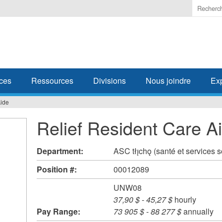
Enter
the
terms
you
wish
to
search
ces
Ressources
Divisions
Nous joindre
Ex
for.
Aide
Relief Resident Care A
Department:
ASC tłı̨chǫ (santé et services 
Position #:
00012089
UNW08
37,90 $
-
45,27 $
hourly
Pay Range:
73 905 $
-
88 277 $
annually