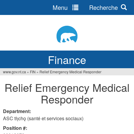
Menu
Recherche
Jump
to
navigation
Finance
www.gov.nt.ca
»
FIN
»
Relief Emergency Medical Responder
You
Relief Emergency Medical
are
Responder
here
Department:
ASC tłı̨chǫ (santé et services sociaux)
Position #: