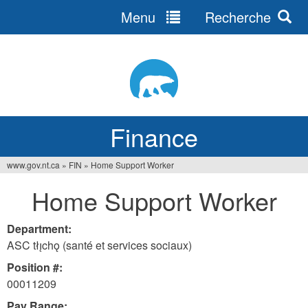
Menu
Recherche
Jump
to
navigation
Finance
www.gov.nt.ca
»
FIN
»
Home Support Worker
You
Home Support Worker
are
here
Department:
ASC tłı̨chǫ (santé et services sociaux)
Position #:
00011209
Pay Range: