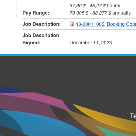
37,90 $
-
45,27 $
hourly
Pay Range:
73 905 $
-
88 277 $
annually
Job Description:
48-00011065: Booking Coor
Job Description
Signed:
December 11, 2023