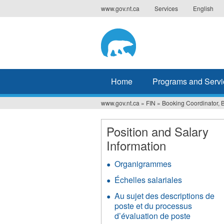
Jump
www.gov.nt.ca
Services
English
to
navigation
Home
Programs and Servi
www.gov.nt.ca
»
FIN
»
Booking Coordinator, 
You
are
Position and Salary
Information
here
Organigrammes
Échelles salariales
Au sujet des descriptions de
poste et du processus
d’évaluation de poste