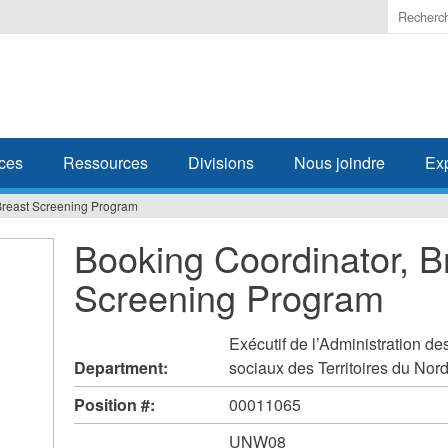
Enter
the
terms
you
wish
to
search
ces
Ressources
Divisions
Nous joindre
Ex
for.
Breast Screening Program
Booking Coordinator, B
Screening Program
Exécutif de l’Administration de
Department:
sociaux des Territoires du Nor
Position #:
00011065
UNW08