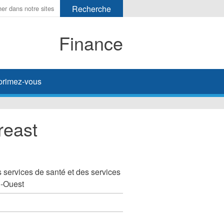
Finance
primez-vous
reast
s services de santé et des services
d-Ouest