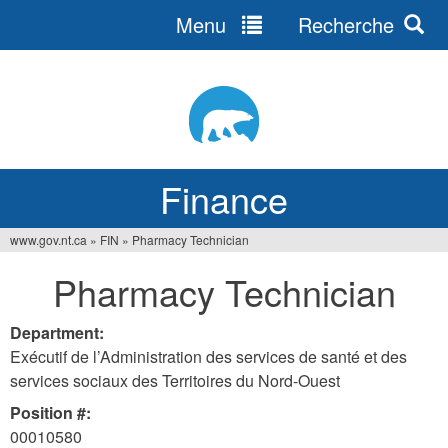
Menu
Recherche
Jump
to
navigation
Finance
www.gov.nt.ca
»
FIN
»
Pharmacy Technician
You
Pharmacy Technician
are
here
Department:
Exécutif de l’Administration des services de santé et des
services sociaux des Territoires du Nord-Ouest
Position #:
00010580