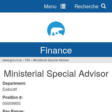
Menu
Recherche
Jump
to
navigation
Finance
www.gov.nt.ca
»
FIN
»
Ministerial Special Advisor
You
Ministerial Special Advisor
are
here
Department:
Exécutif
Position #:
00009955
Pay Range: