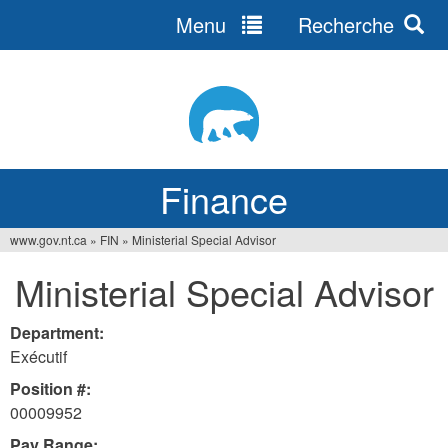
Menu
Recherche
Jump
to
navigation
Finance
www.gov.nt.ca
»
FIN
»
Ministerial Special Advisor
You
Ministerial Special Advisor
are
here
Department:
Exécutif
Position #:
00009952
Pay Range: