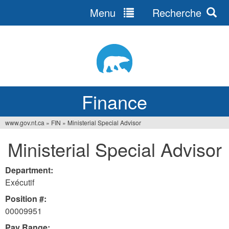
Menu
Recherche
Jump
to
navigation
Finance
www.gov.nt.ca
»
FIN
»
Ministerial Special Advisor
You
Ministerial Special Advisor
are
here
Department:
Exécutif
Position #:
00009951
Pay Range: