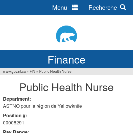
Menu
Recherche
Jump
to
navigation
Finance
www.gov.nt.ca
»
FIN
»
Public Health Nurse
You
Public Health Nurse
are
here
Department:
ASTNO pour la région de Yellowknife
Position #:
00008291
Pay Range: