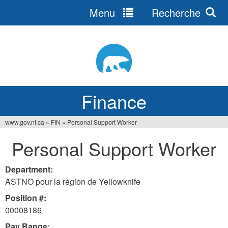
Menu
Recherche
Jump
to
navigation
Finance
www.gov.nt.ca
»
FIN
»
Personal Support Worker
You
Personal Support Worker
are
here
Department:
ASTNO pour la région de Yellowknife
Position #:
00008186
Pay Range: