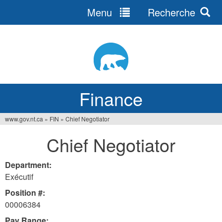
Menu
Recherche
Jump
to
navigation
Finance
www.gov.nt.ca
»
FIN
»
Chief Negotiator
You
Chief Negotiator
are
here
Department:
Exécutif
Position #:
00006384
Pay Range: