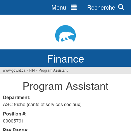
Menu
Recherche
Jump
to
navigation
Finance
www.gov.nt.ca
»
FIN
»
Program Assistant
You
Program Assistant
are
here
Department:
ASC tłı̨chǫ (santé et services sociaux)
Position #:
00005791
Pay Range: