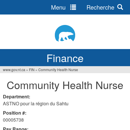
Menu
Recherche
Jump
to
navigation
Finance
www.gov.nt.ca
»
FIN
»
Community Health Nurse
You
Community Health Nurse
are
here
Department:
ASTNO pour la région du Sahtu
Position #:
00005738
Pay Range: