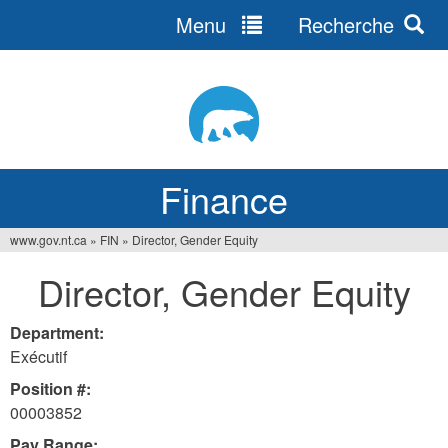
Menu
Recherche
Jump
to
navigation
Finance
www.gov.nt.ca
»
FIN
»
Director, Gender Equity
You
Director, Gender Equity
are
here
Department:
Exécutif
Position #:
00003852
Pay Range: