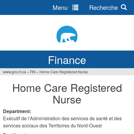
Menu
Recherche
Jump
to
navigation
Finance
www.gov.nt.ca
»
FIN
»
Home Care Registered Nurse
You
Home Care Registered
are
Nurse
here
Department:
Exécutif de l’Administration des services de santé et des
services sociaux des Territoires du Nord-Ouest