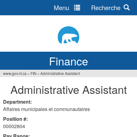
Menu
Recherche
Jump
to
navigation
Finance
www.gov.nt.ca
»
FIN
»
Administrative Assistant
You
Administrative Assistant
are
here
Department:
Affaires municipales et communautaires
Position #:
00002804
Pay Range: