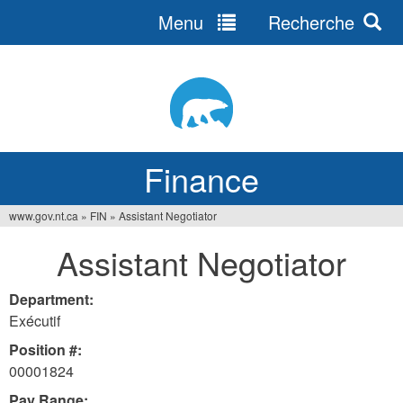
Menu
Recherche
Jump
to
navigation
Finance
www.gov.nt.ca
»
FIN
»
Assistant Negotiator
You
Assistant Negotiator
are
here
Department:
Exécutif
Position #:
00001824
Pay Range: