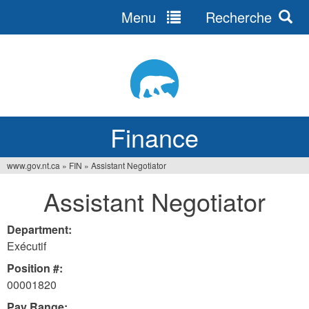
Menu
Recherche
Jump
to
navigation
Finance
www.gov.nt.ca
»
FIN
»
Assistant Negotiator
You
Assistant Negotiator
are
here
Department:
Exécutif
Position #:
00001820
Pay Range: