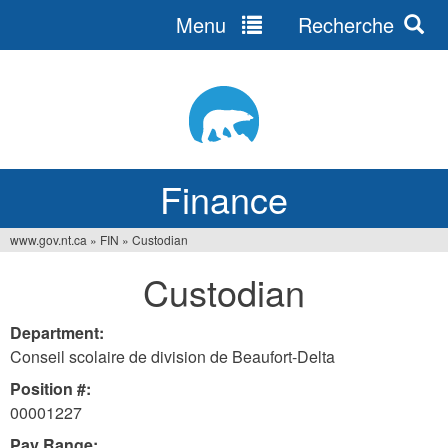
Menu
Recherche
Jump
to
navigation
Finance
www.gov.nt.ca
»
FIN
»
Custodian
You
Custodian
are
here
Department:
Conseil scolaire de division de Beaufort-Delta
Position #:
00001227
Pay Range: