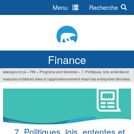
Menu
Recherche
Jump
to
navigation
Finance
www.gov.nt.ca
»
FIN
»
Programs and Services
»
7. Politiques, lois, ententes et
You
mesures incitatives liées à l’approvisionnement visant les entreprises ténoises
are
here
7. Politiques, lois, ententes et