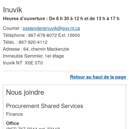
Inuvik
Heures d’ouverture : De 8 h 30 à 12 h et de 13 h à 17 h
Courriel :
psstendersinuvik@gov.nt.ca
Téléphone : 867-678-8072 Ext: 15650
Téléc. : 867-920-4112
Adresse : 64, chemin Mackenzie
Immeuble Semmler, 1er étage
Inuvik NT X0E 0T0
Nous joindre
Procurement Shared Services
Finance
Office
(867) 767-9044 ext. 32118