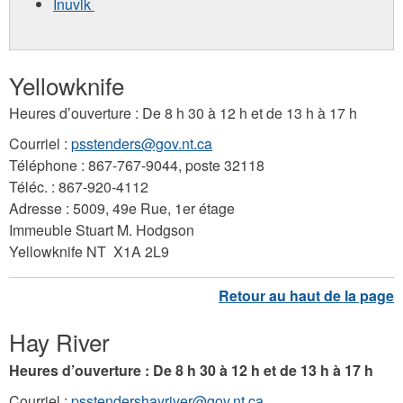
Inuvik
Yellowknife
Heures d’ouverture : De 8 h 30 à 12 h et de 13 h à 17 h
Courriel :
psstenders@gov.nt.ca
Téléphone : 867-767-9044, poste 32118
Téléc. : 867-920-4112
Adresse : 5009, 49e Rue, 1er étage
Immeuble Stuart M. Hodgson
Yellowknife NT X1A 2L9
Hay River
Heures d’ouverture : De 8 h 30 à 12 h et de 13 h à 17 h
Courriel :
psstendershayriver@gov.nt.ca