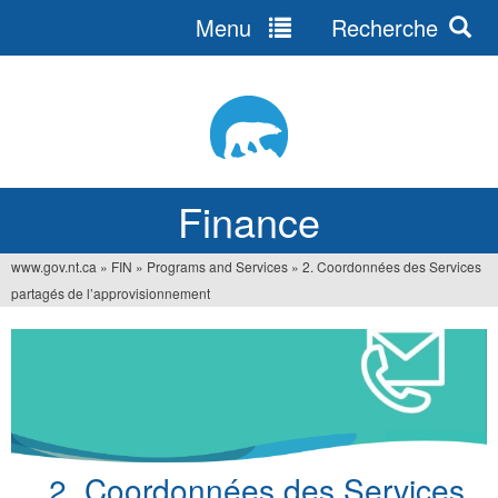
Menu
Recherche
Jump
to
navigation
Finance
www.gov.nt.ca
»
FIN
»
Programs and Services
»
2. Coordonnées des Services
You
partagés de l’approvisionnement
are
here
2. Coordonnées des Services