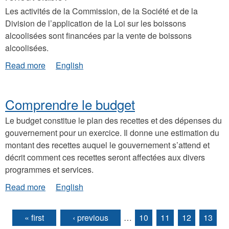
Les activités de la Commission, de la Société et de la
Division de l’application de la Loi sur les boissons
alcoolisées sont financées par la vente de boissons
alcoolisées.
about
Read more
English
Fonds
renouvelable
(boissons
Comprendre le budget
alcoolisées)
Le budget constitue le plan des recettes et des dépenses du
gouvernement pour un exercice. Il donne une estimation du
montant des recettes auquel le gouvernement s’attend et
décrit comment ces recettes seront affectées aux divers
programmes et services.
about
Read more
English
Comprendre
le
budget
« first
‹ previous
…
10
11
12
13
Pages