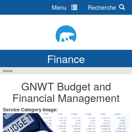
Menu
Recherche
Jump
to
navigation
Finance
Home
You
GNWT Budget and
are
Financial Management
here
Service Category Image: