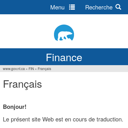
Menu
Recherche
Jump
to
navigation
Finance
www.gov.nt.ca
»
FIN
»
Français
You
Français
are
here
Bonjour!
Le présent site Web est en cours de traduction.